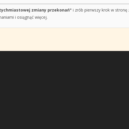
atychmiastowej zmiany przekonań"
i zrób pierwszy krok w stronę
aniami i osiągnąć więcej.