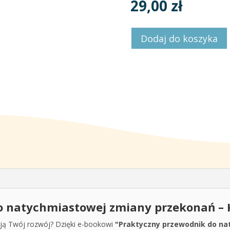
29,00
zł
Dodaj do koszyka
 natychmiastowej zmiany przekonań – Ku
ują Twój rozwój? Dzięki e-bookowi
"Praktyczny przewodnik do na