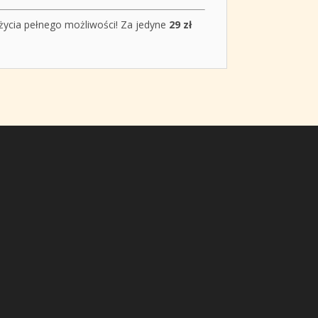
 życia pełnego możliwości! Za jedyne
29 zł