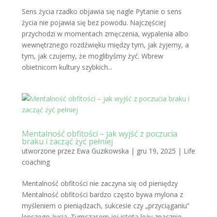
Sens życia rzadko objawia się nagle Pytanie o sens
życia nie pojawia się bez powodu. Najczęściej
przychodzi w momentach zmęczenia, wypalenia albo
wewnętrznego rozdźwięku między tym, jak żyjemy, a
tym, jak czujemy, że moglibyśmy żyć. Wbrew
obietnicom kultury szybkich...
Mentalność obfitości – jak wyjść z poczucia
braku i zacząć żyć pełniej
utworzone przez
Ewa Guzikowska
|
gru 19, 2025
|
Life
coaching
Mentalność obfitości nie zaczyna się od pieniędzy
Mentalność obfitości bardzo często bywa mylona z
myśleniem o pieniądzach, sukcesie czy „przyciąganiu”
lepszego życia. Tymczasem jej istota leży znacznie