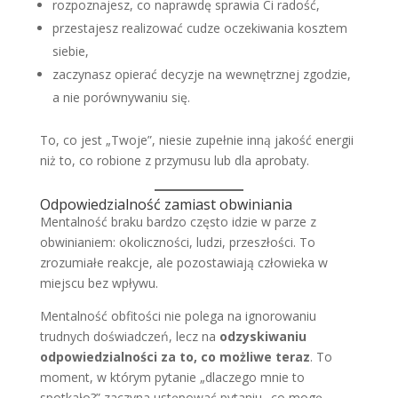
rozpoznajesz, co naprawdę sprawia Ci radość,
przestajesz realizować cudze oczekiwania kosztem
siebie,
zaczynasz opierać decyzje na wewnętrznej zgodzie,
a nie porównywaniu się.
To, co jest „Twoje”, niesie zupełnie inną jakość energii
niż to, co robione z przymusu lub dla aprobaty.
Odpowiedzialność zamiast obwiniania
Mentalność braku bardzo często idzie w parze z
obwinianiem: okoliczności, ludzi, przeszłości. To
zrozumiałe reakcje, ale pozostawiają człowieka w
miejscu bez wpływu.
Mentalność obfitości nie polega na ignorowaniu
trudnych doświadczeń, lecz na
odzyskiwaniu
odpowiedzialności za to, co możliwe teraz
. To
moment, w którym pytanie „dlaczego mnie to
spotkało?” zaczyna ustępować pytaniu „co mogę