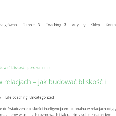
na główna
O mnie
Coaching
Artykuły
Sklep
Konta
 relacjach – jak budować bliskość i
5
|
Life coaching
,
Uncategorized
ne doświadczenie bliskości Inteligencja emocjonalna w relacjach odg
k reagujemy w trudnych rozmowach i jak radzimy sobie z napięciem